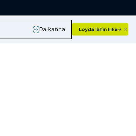
×
Paikanna
Löydä lähin liike
rityksille
Kauppiaaksi
Yhteystiedot
Ajankohtaista
Kampanjat
Uutiset
Vinkkejä autoilijoille