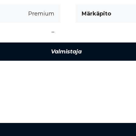
Premium
Märkäpito
–
Valmistaja