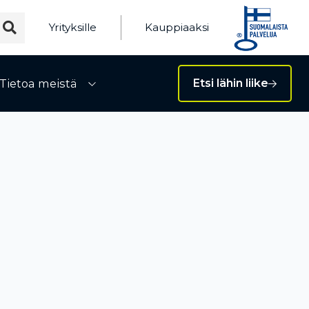
Yrityksille
Kauppiaaksi
Tietoa meistä
Etsi lähin liike
ivalikko
Avaa alivalikko