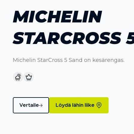
MICHELIN
STARCROSS 
Michelin StarCross 5 Sand on kesärengas.
Vertaile
Löydä lähin liike