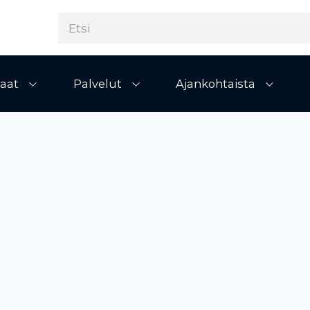
aat
Palvelut
Ajankohtaista
Avaa alivalikko
Avaa alivalikko
Avaa al