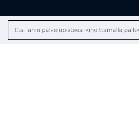
Liikkeet
Renkaat
Henkilöaut
Pakettiaut
Kuorma-au
Moottoripy