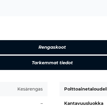
Rengaskoot
Tarkemmat tiedot
Kesärengas
Polttoainetaloudel
–
Kantavuusluokka