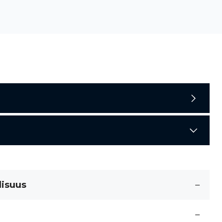
lisuus
–
–