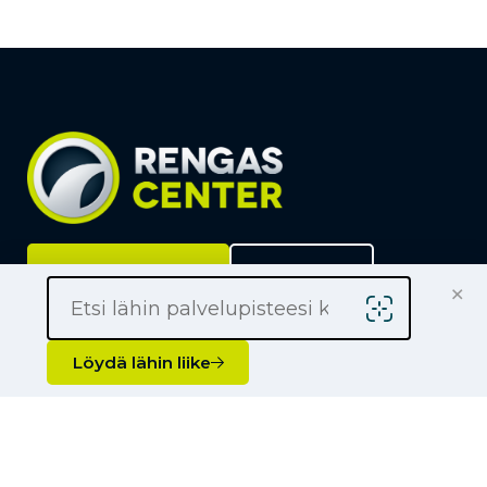
Löydä lähin liike
Yrityksille
×
Kauppiaaksi
Yhteystiedot
Löydä lähin liike
Liikkeet