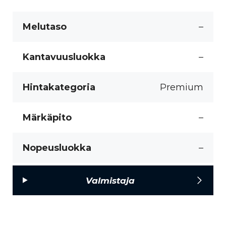
Melutaso
–
Kantavuusluokka
–
Hintakategoria
Premium
Märkäpito
–
Nopeusluokka
–
Valmistaja