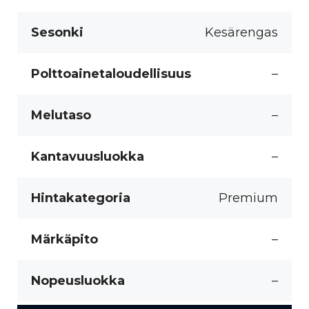
Sesonki
Kesärengas
Polttoainetaloudellisuus
–
Melutaso
–
Kantavuusluokka
–
Hintakategoria
Premium
Märkäpito
–
Nopeusluokka
–