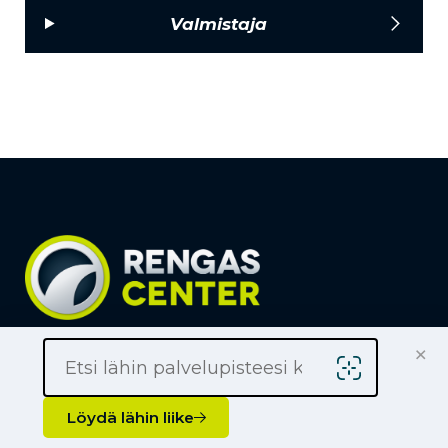
Valmistaja
×
Löydä lähin liike
Yrityksille
Löydä lähin liike
Kauppiaaksi
Yhteystiedot