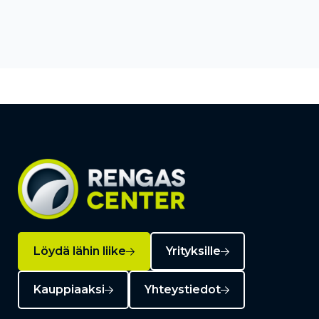
Löydä lähin liike
Yrityksille
Kauppiaaksi
Yhteystiedot