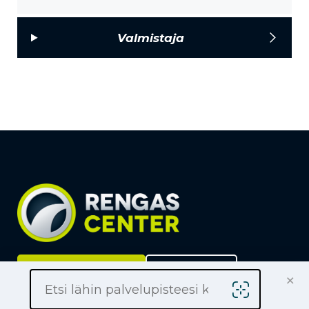
Valmistaja
Löydä lähin liike
Yrityksille
×