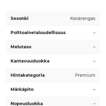
Sesonki
Kesärengas
Polttoainetaloudellisuus
–
Melutaso
–
Kantavuusluokka
–
Hintakategoria
Premium
Märkäpito
–
Nopeusluokka
–