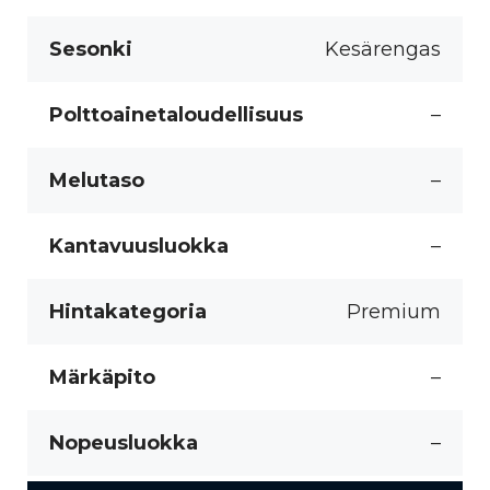
Sesonki
Kesärengas
Polttoainetaloudellisuus
–
Melutaso
–
Kantavuusluokka
–
Hintakategoria
Premium
Märkäpito
–
Nopeusluokka
–