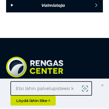
Valmistaja
×
Löydä lähin liike
Yrityksille
Löydä lähin liike
Kauppiaaksi
Yhteystiedot