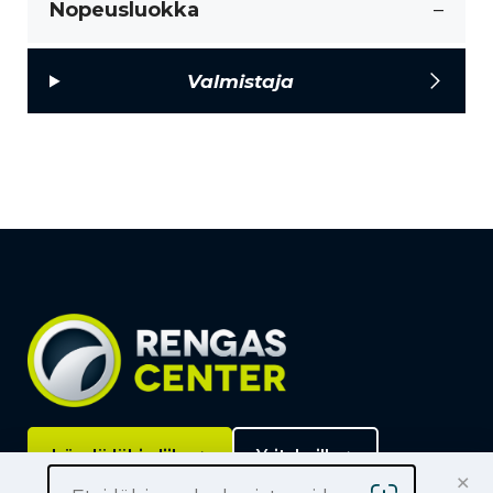
Nopeusluokka
–
Valmistaja
Löydä lähin liike
Yrityksille
×