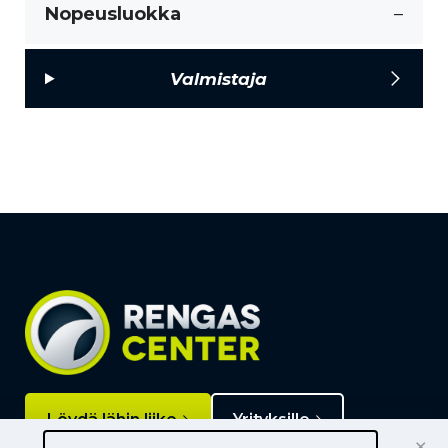
Nopeusluokka
–
Valmistaja
Löydä lähin liike
Yrityksille
×