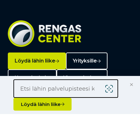
Löydä lähin liike
Yrityksille
Kauppiaaksi
Yhteystiedot
×
Löydä lähin liike
Liikkeet