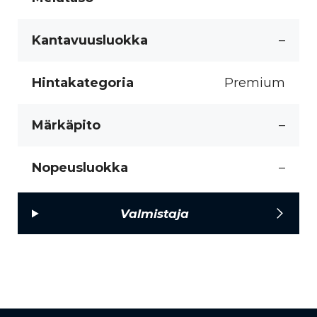
Kantavuusluokka
–
Hintakategoria
Premium
Märkäpito
–
Nopeusluokka
–
Valmistaja