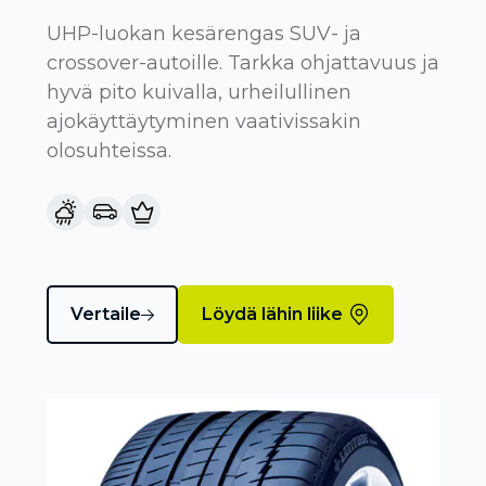
UHP-luokan kesärengas SUV- ja
crossover-autoille. Tarkka ohjattavuus ja
hyvä pito kuivalla, urheilullinen
ajokäyttäytyminen vaativissakin
olosuhteissa.
Vertaile
Löydä lähin liike