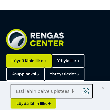
Löydä lähin liike
Yrityksille
Kauppiaaksi
Yhteystiedot
×
Löydä lähin liike
Liikkeet