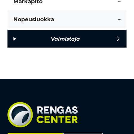
Märkäpito
–
Nopeusluokka
–
Valmistaja