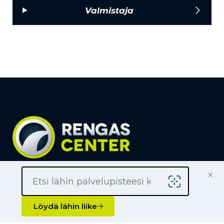
Valmistaja
×
Löydä lähin liike
Yrityksille
Löydä lähin liike
Kauppiaaksi
Yhteystiedot