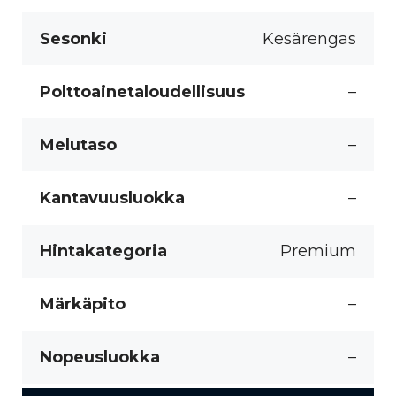
Sesonki
Kesärengas
Polttoainetaloudellisuus
–
Melutaso
–
Kantavuusluokka
–
Hintakategoria
Premium
Märkäpito
–
Nopeusluokka
–