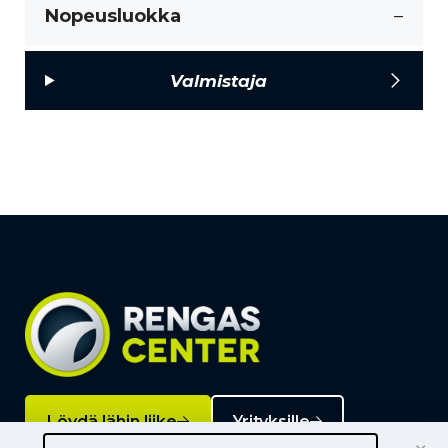
Nopeusluokka
–
Valmistaja
Löydä lähin liike
Yrityksille