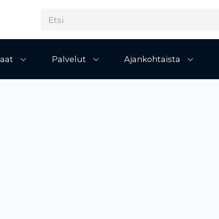
aat
Palvelut
Ajankohtaista
Avaa alivalikko
Avaa alivalikko
Avaa al