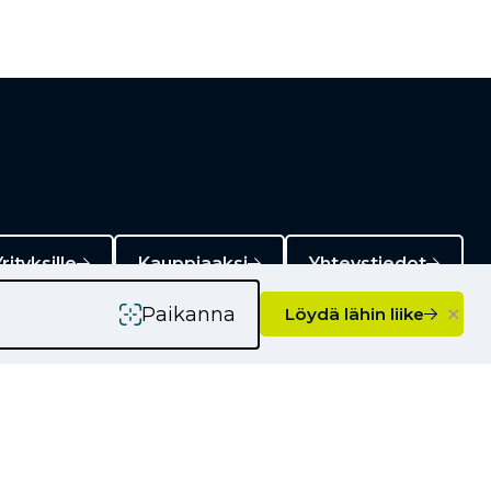
rityksille
Kauppiaaksi
Yhteystiedot
×
Paikanna
Löydä lähin liike
Ajankohtaista
Kampanjat