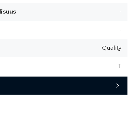
lisuus
-
-
Quality
T