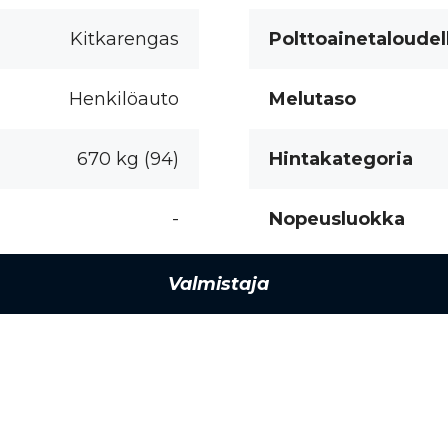
Kitkarengas
Polttoainetaloudel
Henkilöauto
Melutaso
670 kg (94)
Hintakategoria
-
Nopeusluokka
Valmistaja