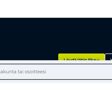
Löydä lähin liike
Y
Palvelut
on renkaat
Rengashotelli