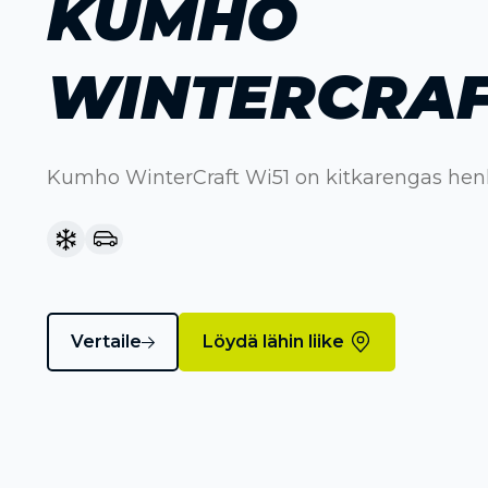
KUMHO
WINTERCRAF
Kumho WinterCraft Wi51 on kitkarengas hen
Vertaile
Löydä lähin liike