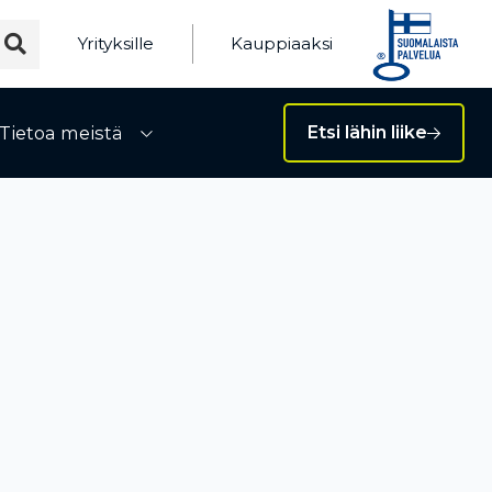
Yrityksille
Kauppiaaksi
Tietoa meistä
Etsi lähin liike
ivalikko
Avaa alivalikko