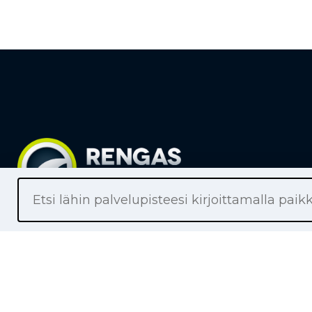
Liikkeet
Renkaat
Henkilöaut