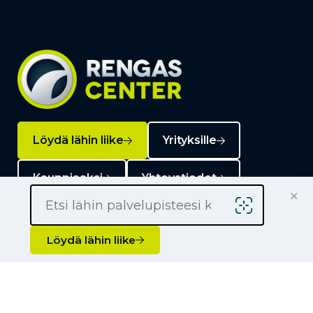
Löydä lähin liike
Yrityksille
Kauppiaaksi
Yhteystiedot
×
Löydä lähin liike
Liikkeet