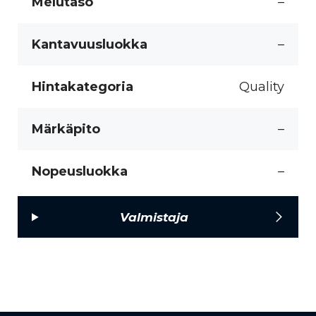
Melutaso
–
Kantavuusluokka
–
Hintakategoria
Quality
Märkäpito
–
Nopeusluokka
–
Valmistaja