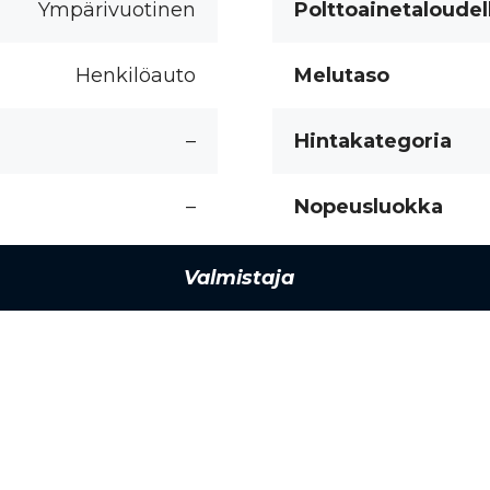
Ympärivuotinen
Polttoainetaloudel
Henkilöauto
Melutaso
–
Hintakategoria
–
Nopeusluokka
Valmistaja