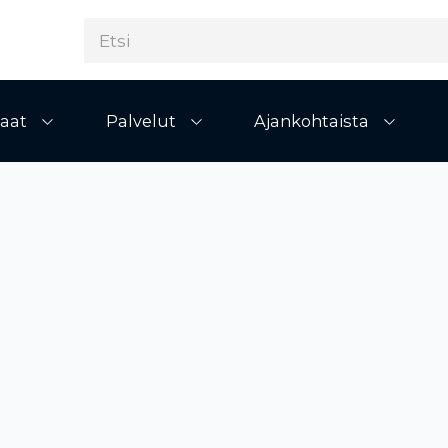
aat
Palvelut
Ajankohtaista
Avaa alivalikko
Avaa alivalikko
Avaa al