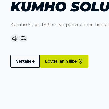
KUMHO SOLU
Kumho Solus TA31 on ympärivuotinen henkil
Vertaile
Löydä lähin liike