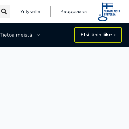
Yrityksille
Kauppiaaksi
Tietoa meistä
Etsi lähin liike
ivalikko
Avaa alivalikko