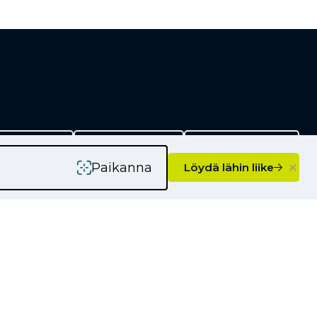
rityksille
Kauppiaaksi
Yhteystiedot
×
Paikanna
Löydä lähin liike
Ajankohtaista
Kampanjat
Uutiset