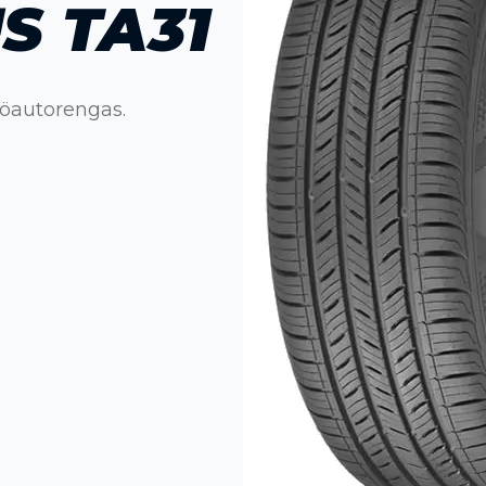
S TA31
öautorengas.