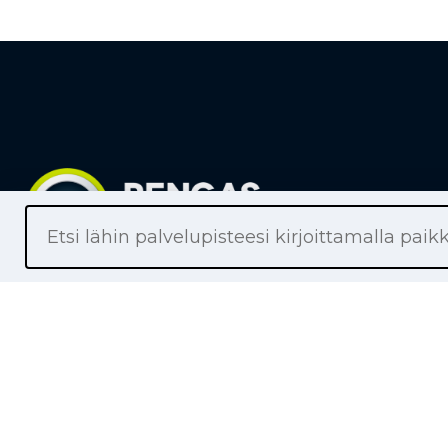
Liikkeet
Renkaat
Henkilöaut
Pakettiaut