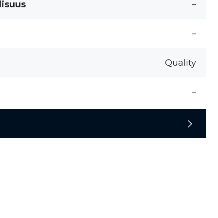
lisuus
–
–
Quality
–