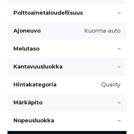
Polttoainetaloudellisuus
–
Ajoneuvo
Kuorma-auto
Melutaso
–
Kantavuusluokka
–
Hintakategoria
Quality
Märkäpito
–
Nopeusluokka
–