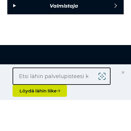
Valmistaja
×
Löydä lähin liike
Löydä lähin liike
Yrityksille
Kauppiaaksi
Yhteystiedot