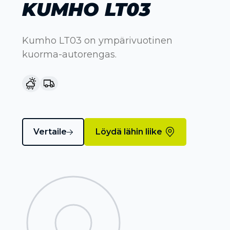
KUMHO LT03
Kumho LT03 on ympärivuotinen
kuorma-autorengas.
Vertaile
Löydä lähin liike