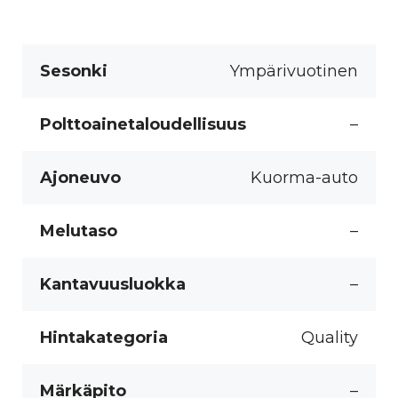
Sesonki
Ympärivuotinen
Polttoainetaloudellisuus
–
Ajoneuvo
Kuorma-auto
Melutaso
–
Kantavuusluokka
–
Hintakategoria
Quality
Märkäpito
–