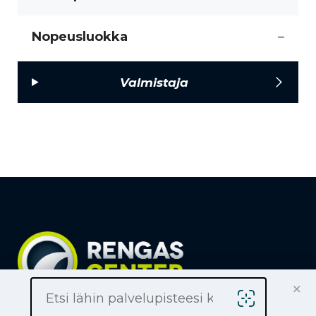
Nopeusluokka
–
Valmistaja
×