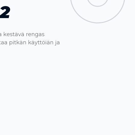
2
va kestävä rengas
taa pitkän käyttöiän ja