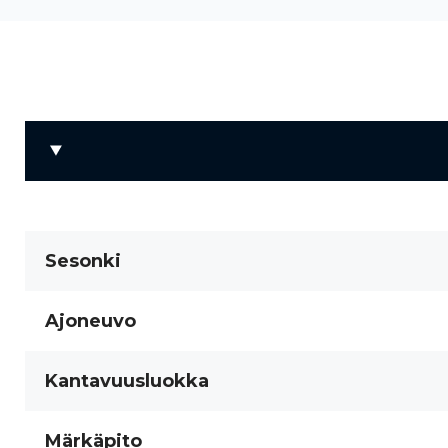
Sesonki
Ajoneuvo
Kantavuusluokka
Märkäpito