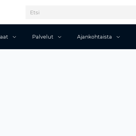
aat
Palvelut
Ajankohtaista
Avaa alivalikko
Avaa alivalikko
Avaa al