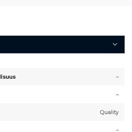
lisuus
–
–
Quality
–