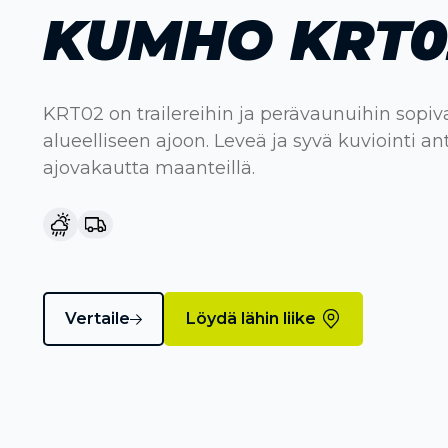
KUMHO KRT0
KRT02 on trailereihin ja perävaunuihin sopi
alueelliseen ajoon. Leveä ja syvä kuviointi an
ajovakautta maanteillä.
Vertaile
Löydä lähin liike