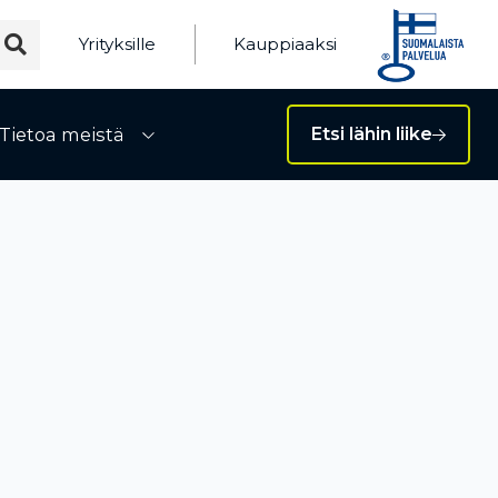
Yrityksille
Kauppiaaksi
Tietoa meistä
Etsi lähin liike
ivalikko
Avaa alivalikko