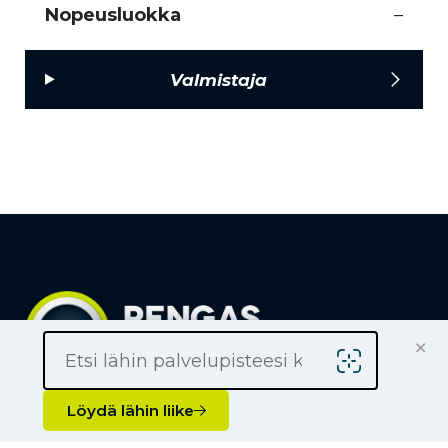
Nopeusluokka
–
Valmistaja
×
Löydä lähin liike
Löydä lähin liike
Yrityksille