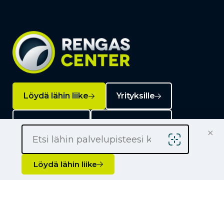
Löydä lähin liike
Yrityksille
Kauppiaaksi
Yhteystiedot
×
Löydä lähin liike
Liikkeet
Renkaat