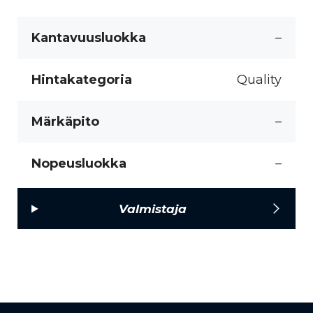
Kantavuusluokka
–
Hintakategoria
Quality
Märkäpito
–
Nopeusluokka
–
Valmistaja