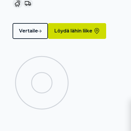
Vertaile
Löydä lähin liike