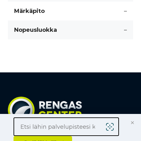
Märkäpito
–
Nopeusluokka
–
×
Löydä lähin liike
Yrityksille