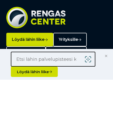
Löydä lähin liike
Yrityksille
Kauppiaaksi
Yhteystiedot
×
Löydä lähin liike
Liikkeet
Renkaat