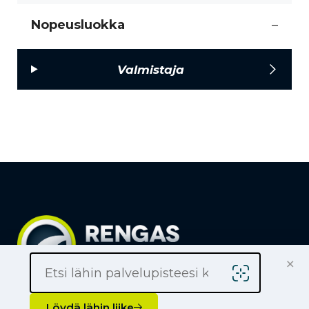
Nopeusluokka
–
Valmistaja
×
Löydä lähin liike
Yrityksille
Löydä lähin liike