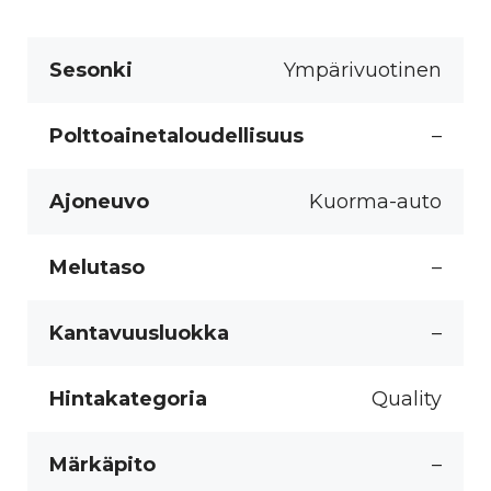
Sesonki
Ympärivuotinen
Polttoainetaloudellisuus
–
Ajoneuvo
Kuorma-auto
Melutaso
–
Kantavuusluokka
–
Hintakategoria
Quality
Märkäpito
–