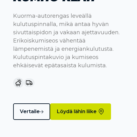
Kuorma-autorengas leveällä
kulutuspinnalla, mikä antaa hyvän
sivuttaispidon ja vakaan ajettavuuden.
Erikoiskumiseos vähentää
lämpenemistä ja energiankulutusta.
Kulutuspintakuvio ja kumiseos
ehkäisevät epätasaista kulumista.
Vertaile
Löydä lähin liike