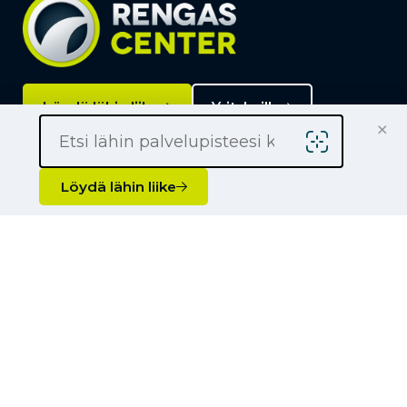
Löydä lähin liike
Yrityksille
×
Kauppiaaksi
Yhteystiedot
Löydä lähin liike
Liikkeet
Renkaat
Henkilöauton renkaat
Palvelut