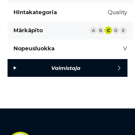
Hintakategoria
Quality
Märkäpito
A
B
C
D
E
Nopeusluokka
V
Valmistaja