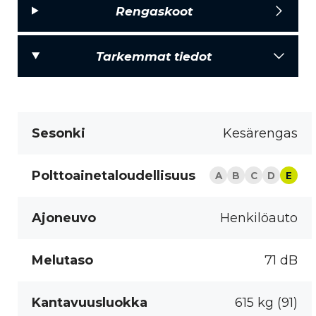
Rengaskoot
Tarkemmat tiedot
Sesonki
Kesärengas
Polttoainetaloudellisuus
A
B
C
D
E
Ajoneuvo
Henkilöauto
Melutaso
71 dB
Kantavuusluokka
615 kg (91)