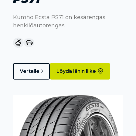
Kumho Ecsta PS71 on kesärengas
henkilöautorengas.
Vertaile
Löydä lähin liike