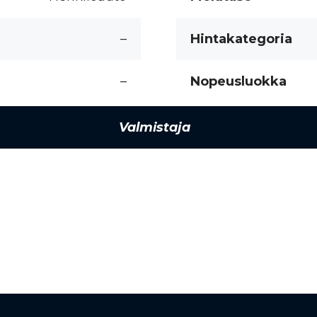
–
Hintakategoria
–
Nopeusluokka
Valmistaja