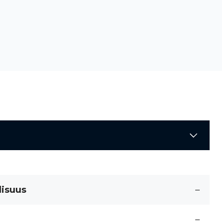
lisuus
–
–