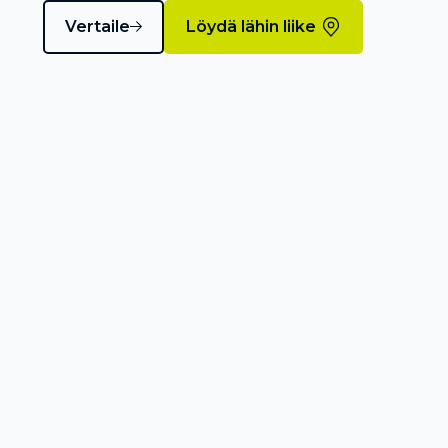
Vertaile
Löydä lähin liike