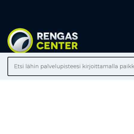
Liikkeet
Renkaat
Henkilöaut
Pakettiaut
Kuorma-au
Moottoripy