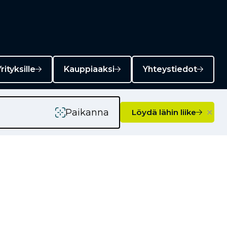
rityksille
Kauppiaaksi
Yhteystiedot
×
Paikanna
Löydä lähin liike
Ajankohtaista
Kampanjat
Uutiset
Vinkkejä autoilijoille