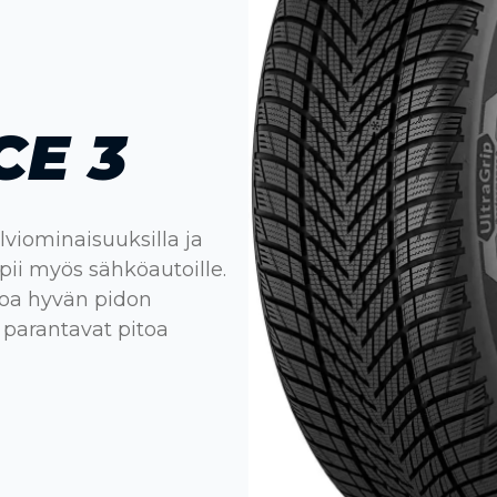
E 3
lviominaisuuksilla ja
pii myös sähköautoille.
koa hyvän pidon
 parantavat pitoa