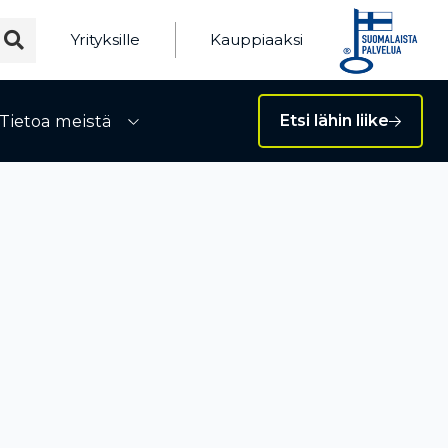
Yrityksille
Kauppiaaksi
Tietoa meistä
Etsi lähin liike
ivalikko
Avaa alivalikko