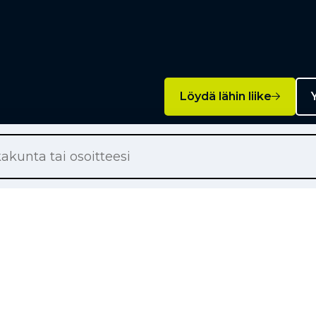
Löydä lähin liike
Y
Palvelut
on renkaat
Rengashotelli
on renkaat
Rengaspalvelut
ton renkaat
Rengasrikko ja paikkaus
örärenkaat
Rahoitus