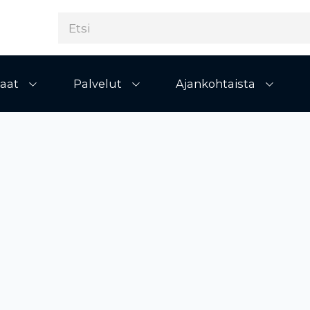
aat
Palvelut
Ajankohtaista
Avaa alivalikko
Avaa alivalikko
Avaa al