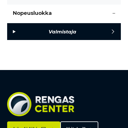
Nopeusluokka
–
Valmistaja