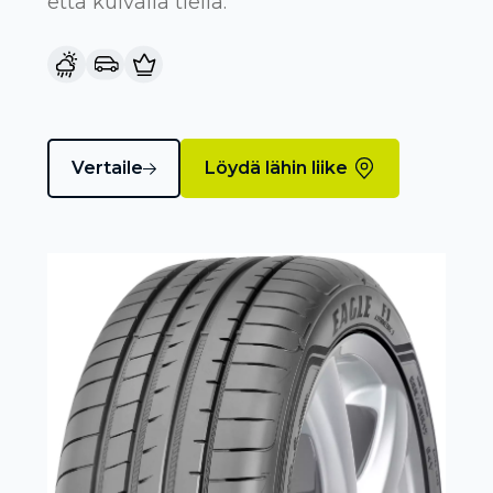
että kuivalla tiellä.
Vertaile
Löydä lähin liike