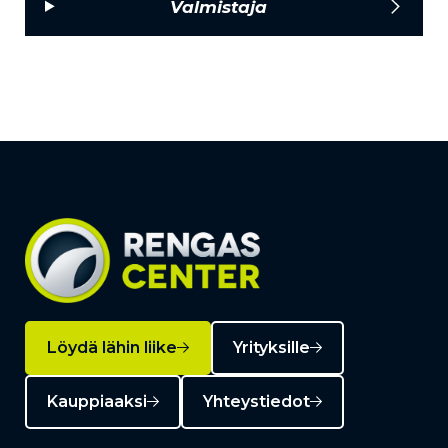
Valmistaja
Löydä lähin liike
Yrityksille
Kauppiaaksi
Yhteystiedot