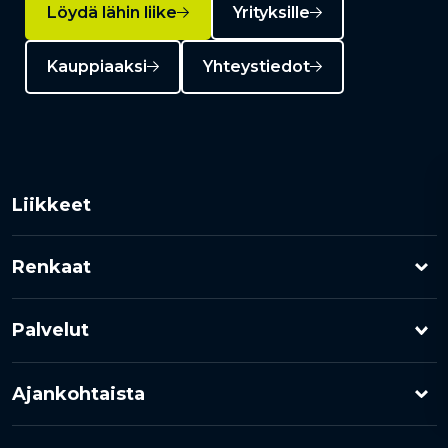
Löydä lähin liike
Yrityksille
Kauppiaaksi
Yhteystiedot
Liikkeet
Renkaat
Henkilöauton renkaat
Palvelut
Pakettiauton renkaat
Rengashotelli
Ajankohtaista
Kuorma-auton renkaat
Rengaspalvelut
Kampanjat