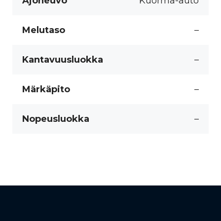
Ajoneuvo
Kuorma-auto
Melutaso
–
Kantavuusluokka
–
Märkäpito
–
Nopeusluokka
–