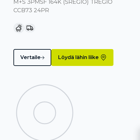
M+S 3PMSF 164K (SREGIO) TREGIO
CCB73 24PR
Vertaile
Löydä lähin liike