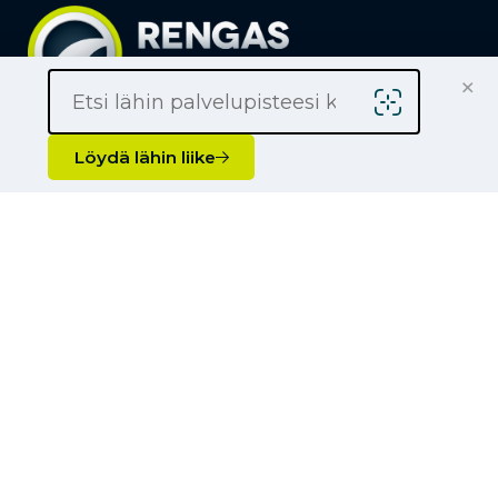
×
Löydä lähin liike
Yrityksille
Löydä lähin liike
Kauppiaaksi
Yhteystiedot
Liikkeet
Renkaat
Henkilöauton renkaat