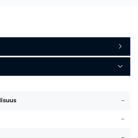
lisuus
–
–
–