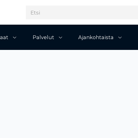
aat
Palvelut
Ajankohtaista
Avaa alivalikko
Avaa alivalikko
Avaa al