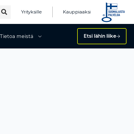
Yrityksille
Kauppiaaksi
Tietoa meistä
Etsi lähin liike
ivalikko
Avaa alivalikko