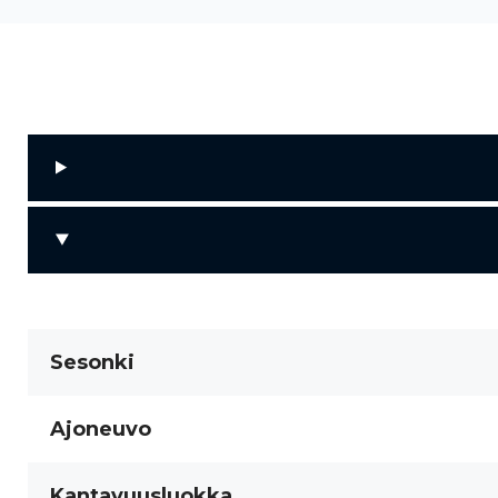
Sesonki
Ajoneuvo
Kantavuusluokka