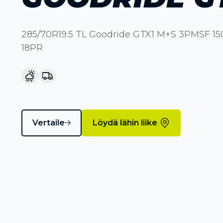
285/70R19.5 TL Goodride GTX1 M+S 3PMSF 1
18PR
Vertaile
Löydä lähin liike