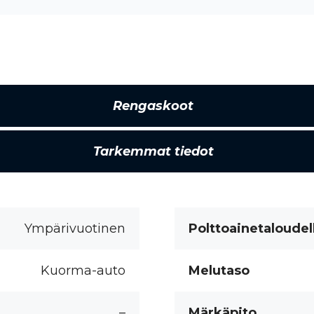
Rengaskoot
Tarkemmat tiedot
Ympärivuotinen
Polttoainetaloudel
Kuorma-auto
Melutaso
–
Märkäpito