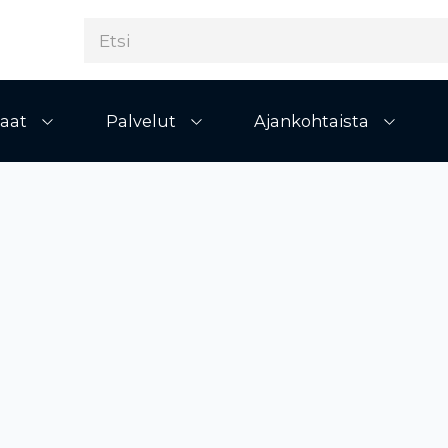
aat
Palvelut
Ajankohtaista
Avaa alivalikko
Avaa alivalikko
Avaa al