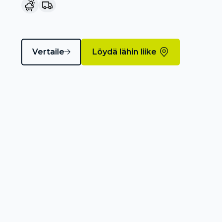
Vertaile
Löydä lähin liike