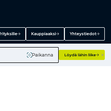
rityksille
Kauppiaaksi
Yhteystiedot
×
Paikanna
Löydä lähin liike
Ajankohtaista
Kampanjat
Uutiset
Vinkkejä autoilijoille