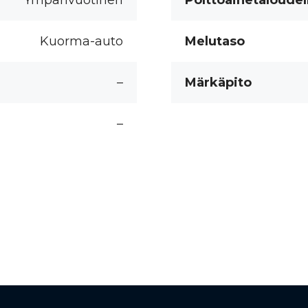
Ympärivuotinen
Polttoainetaloudel
Kuorma-auto
Melutaso
–
Märkäpito
–