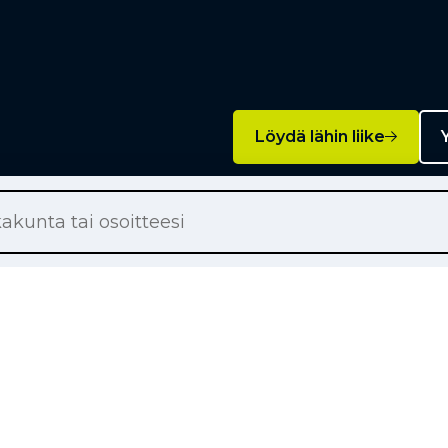
Löydä lähin liike
Y
Palvelut
on renkaat
Rengashotelli
on renkaat
Rengaspalvelut
ton renkaat
Rengasrikko ja paikkaus
örärenkaat
Rahoitus