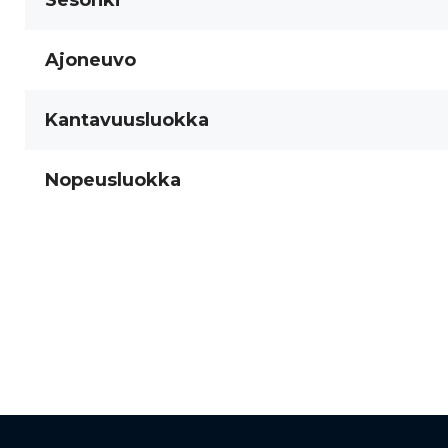
Sesonki
Ajoneuvo
Kantavuusluokka
Nopeusluokka