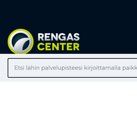
Liikkeet
Renkaat
Henkilöaut
Pakettiaut
Kuorma-au
Moottoripy