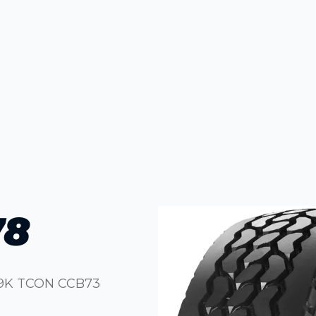
78
169K TCON CCB73