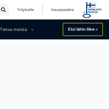
Yrityksille
Kauppiaaksi
Tietoa meistä
Etsi lähin liike
ivalikko
Avaa alivalikko