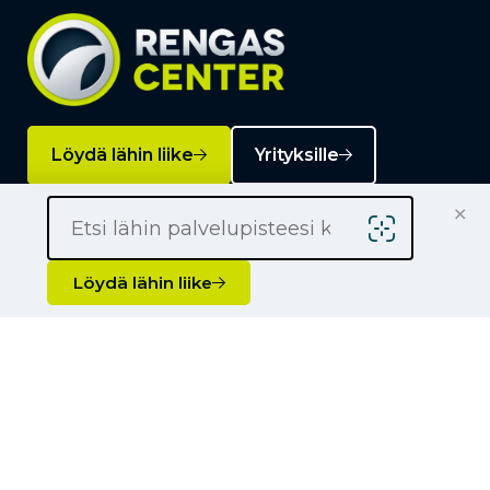
Löydä lähin liike
Yrityksille
×
Kauppiaaksi
Yhteystiedot
Löydä lähin liike
Liikkeet
Renkaat
Henkilöauton renkaat