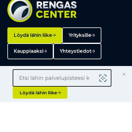
Löydä lähin liike
Yrityksille
Kauppiaaksi
Yhteystiedot
×
Liikkeet
Löydä lähin liike
Renkaat
Henkilöauton renkaat
Palvelut