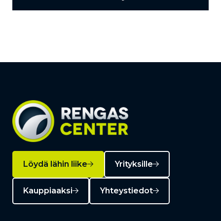
Löydä lähin liike
Yrityksille
Kauppiaaksi
Yhteystiedot