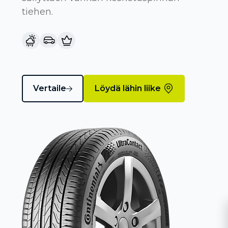
tiehen.
Vertaile
Löydä lähin liike