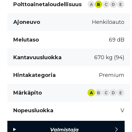
Polttoainetaloudellisuus
A
B
C
D
E
Ajoneuvo
Henkilöauto
Melutaso
69 dB
Kantavuusluokka
670 kg (94)
Hintakategoria
Premium
Märkäpito
A
B
C
D
E
Nopeusluokka
V
Valmistaja