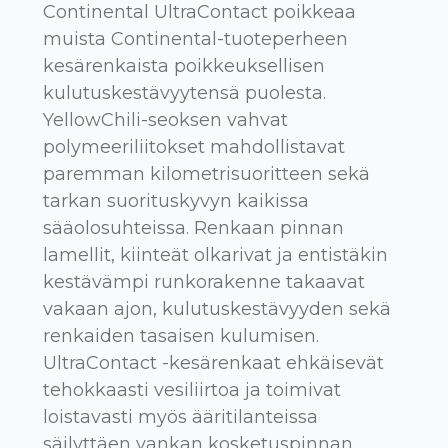
Continental UltraContact poikkeaa
muista Continental-tuoteperheen
kesärenkaista poikkeuksellisen
kulutuskestävyytensä puolesta.
YellowChili-seoksen vahvat
polymeeriliitokset mahdollistavat
paremman kilometrisuoritteen sekä
tarkan suorituskyvyn kaikissa
sääolosuhteissa. Renkaan pinnan
lamellit, kiinteät olkarivat ja entistäkin
kestävämpi runkorakenne takaavat
vakaan ajon, kulutuskestävyyden sekä
renkaiden tasaisen kulumisen.
UltraContact -kesärenkaat ehkäisevät
tehokkaasti vesiliirtoa ja toimivat
loistavasti myös ääritilanteissa
säilyttäen vankan kosketuspinnan