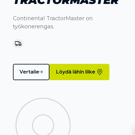
Continental TractorMaster on
työkonerengas.
Vertaile
Löydä lähin liike