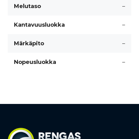
Melutaso
–
Kantavuusluokka
–
Märkäpito
–
Nopeusluokka
–