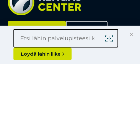
Löydä lähin liike
Yrityksille
×
Kauppiaaksi
Yhteystiedot
Löydä lähin liike
Liikkeet
Renkaat
Henkilöauton renkaat
Palvelut
Pakettiauton renkaat