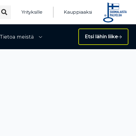
Yrityksille
Kauppiaaksi
Tietoa meistä
Etsi lähin liike
ivalikko
Avaa alivalikko