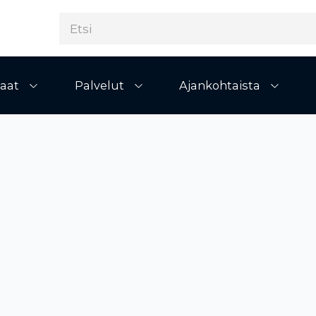
aat
Palvelut
Ajankohtaista
Avaa alivalikko
Avaa alivalikko
Avaa al