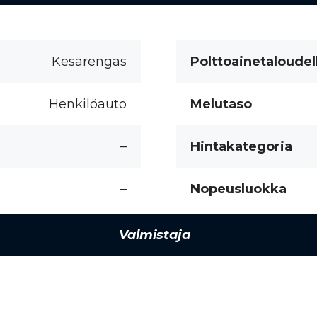
Kesärengas
Polttoainetaloudel
Henkilöauto
Melutaso
–
Hintakategoria
–
Nopeusluokka
Valmistaja