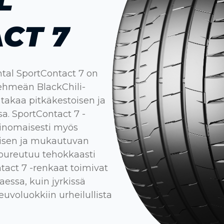
L
CT 7
ntal SportContact 7 on
ehmeän BlackChili-
 takaa pitkäkestoisen ja
a. SportContact 7 -
rinomaisesti myös
isen ja mukautuvan
 pureutuu tehokkaasti
act 7 -renkaat toimivat
aessa, kuin jyrkissä
euvoluokkiin urheilullista