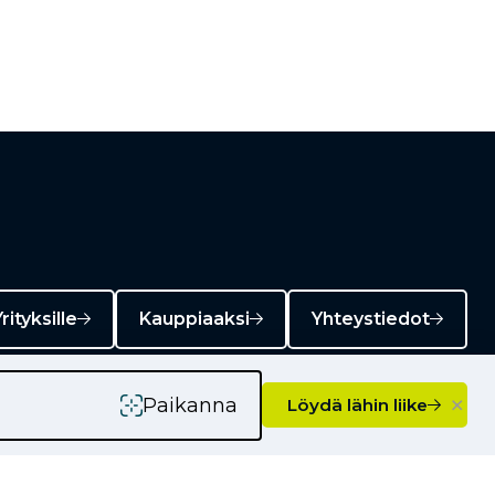
rityksille
Kauppiaaksi
Yhteystiedot
×
Paikanna
Löydä lähin liike
Ajankohtaista