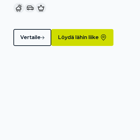
Vertaile
Löydä lähin liike