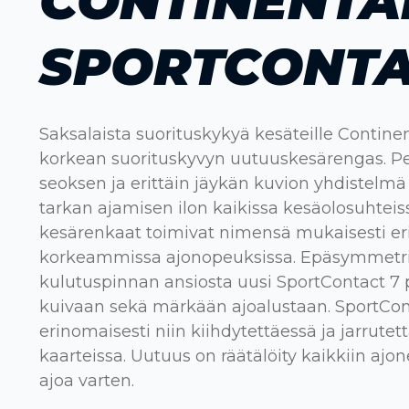
CONTINENTA
SPORTCONTA
Saksalaista suorituskykyä kesäteille Contine
korkean suorituskyvyn uutuuskesärengas. P
seoksen ja erittäin jäykän kuvion yhdistelmä
tarkan ajamisen ilon kaikissa kesäolosuhteiss
kesärenkaat toimivat nimensä mukaisesti e
korkeammissa ajonopeuksissa. Epäsymmetr
kulutuspinnan ansiosta uusi SportContact 7
kuivaan sekä märkään ajoalustaan. SportCont
erinomaisesti niin kiihdytettäessä ja jarrutett
kaarteissa. Uutuus on räätälöity kaikkiin ajon
ajoa varten.