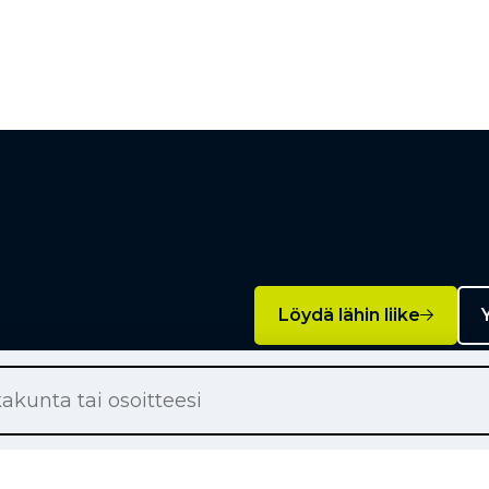
Löydä lähin liike
Y
Palvelut