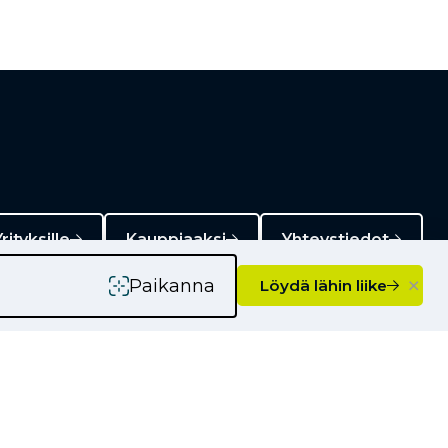
rityksille
Kauppiaaksi
Yhteystiedot
×
Paikanna
Löydä lähin liike
Ajankohtaista
Kampanjat