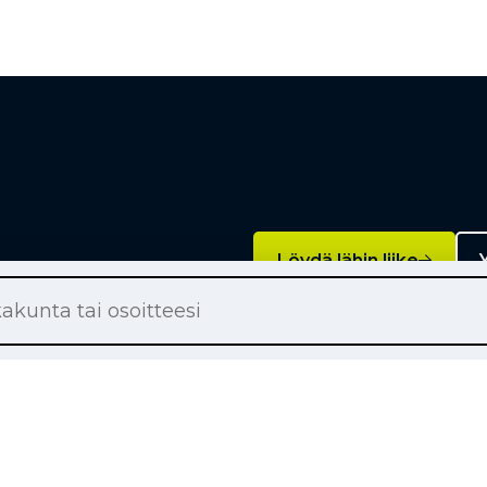
Löydä lähin liike
Y
Palvelut
on renkaat
Rengashotelli