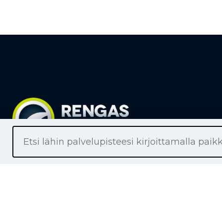
Liikkeet
Renkaat
Henkilöaut