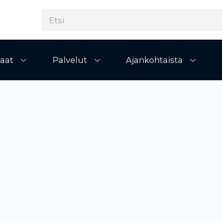
aat
Palvelut
Ajankohtaista
Avaa alivalikko
Avaa alivalikko
Avaa al