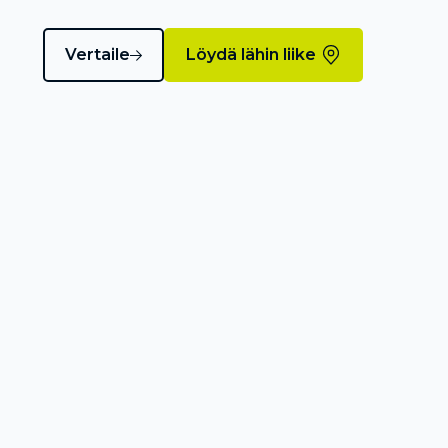
Vertaile
Löydä lähin liike