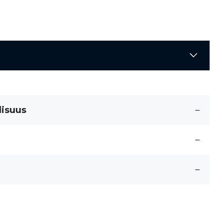
lisuus
–
–
–