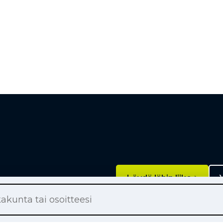
Löydä lähin liike
Y