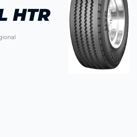
L HTR
gional