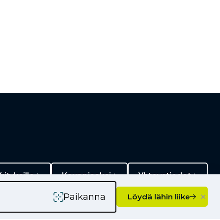
rityksille
Kauppiaaksi
Yhteystiedot
×
Paikanna
Löydä lähin liike