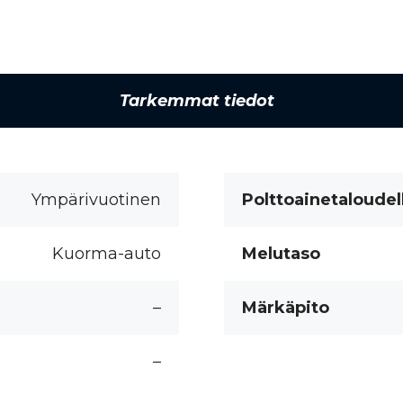
Tarkemmat tiedot
Ympärivuotinen
Polttoainetaloudel
Kuorma-auto
Melutaso
–
Märkäpito
–