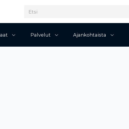
aat
Palvelut
Ajankohtaista
Avaa alivalikko
Avaa alivalikko
Avaa al