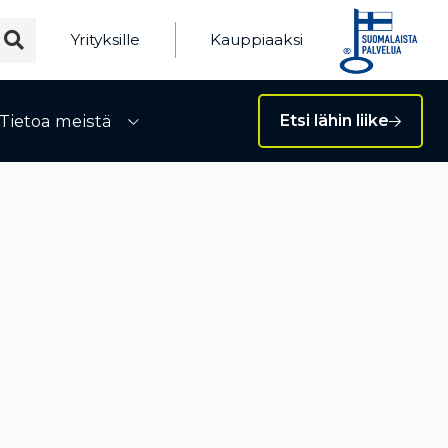
Yrityksille
Kauppiaaksi
Tietoa meistä
Etsi lähin liike
ivalikko
Avaa alivalikko