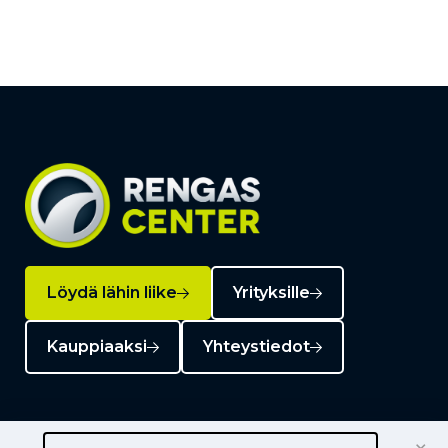
Löydä lähin liike
Yrityksille
Kauppiaaksi
Yhteystiedot