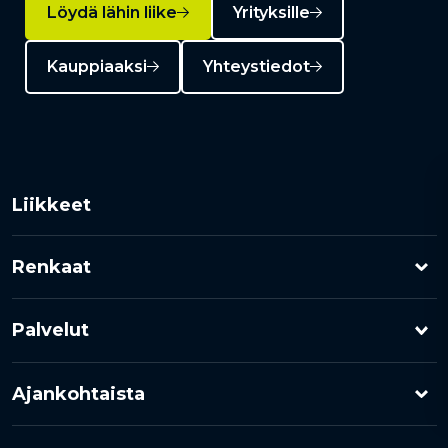
Löydä lähin liike
Yrityksille
Kauppiaaksi
Yhteystiedot
Liikkeet
Renkaat
Henkilöauton renkaat
Palvelut
Pakettiauton renkaat
Rengashotelli
Ajankohtaista
Kuorma-auton renkaat
Rengaspalvelut
Kampanjat