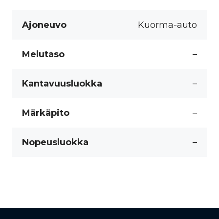
Ajoneuvo
Kuorma-auto
Melutaso
–
Kantavuusluokka
–
Märkäpito
–
Nopeusluokka
–