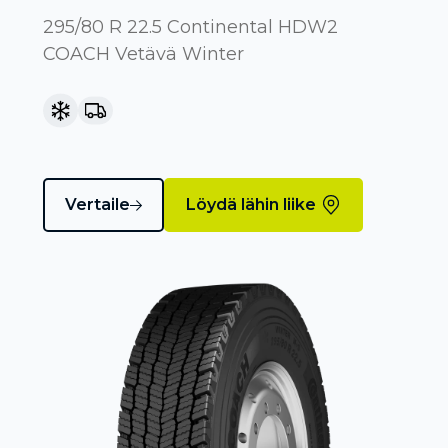
295/80 R 22.5 Continental HDW2
COACH Vetävä Winter
Vertaile
Löydä lähin liike