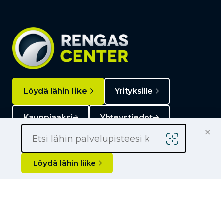
Löydä lähin liike
Yrityksille
Kauppiaaksi
Yhteystiedot
×
Löydä lähin liike
Liikkeet
Renkaat