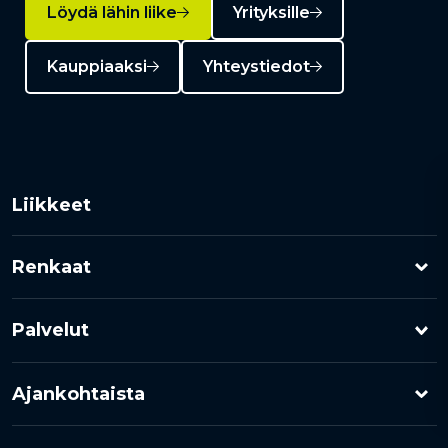
Löydä lähin liike
Yrityksille
Kauppiaaksi
Yhteystiedot
Liikkeet
Renkaat
Henkilöauton renkaat
Palvelut
Pakettiauton renkaat
Rengashotelli
Ajankohtaista
Kuorma-auton renkaat
Rengaspalvelut
Kampanjat