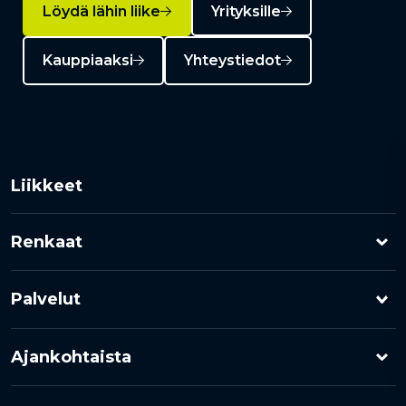
Löydä lähin liike
Yrityksille
Kauppiaaksi
Yhteystiedot
Liikkeet
Renkaat
Henkilöauton renkaat
Palvelut
Pakettiauton renkaat
Rengashotelli
Ajankohtaista
Kuorma-auton renkaat
Rengaspalvelut
Kampanjat