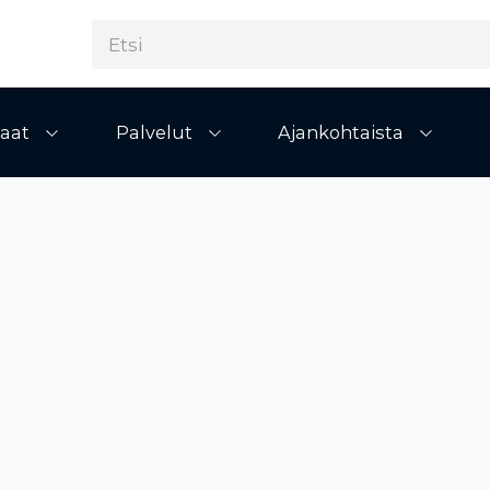
aat
Palvelut
Ajankohtaista
Avaa alivalikko
Avaa alivalikko
Avaa al