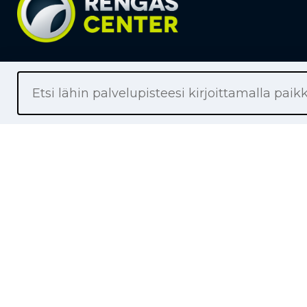
Liikkeet
Renkaat
Henkilöaut
Pakettiaut
Kuorma-au
Moottoripy
Maa- ja me
Työkonere
TPMS-reng