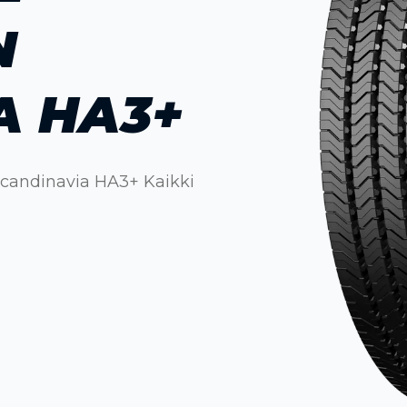
N
A HA3+
 Scandinavia HA3+ Kaikki