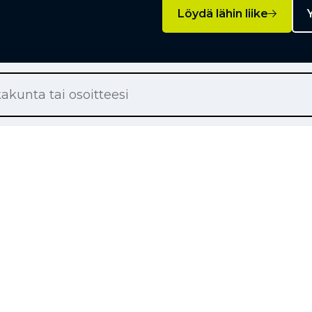
Löydä lähin liike
Y
Palvelut
on renkaat
Rengashotelli
on renkaat
Rengaspalvelut
ton renkaat
Rengasrikko ja paikkaus
örärenkaat
Rahoitus
tsätalousrenkaat
Liikkuva rengaspalvelu
nkaat
Avainasiakkuus
aspaineanturit