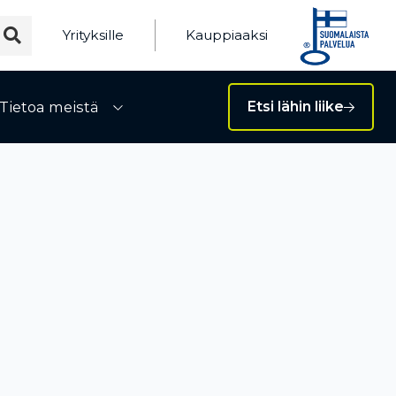
Yrityksille
Kauppiaaksi
Tietoa meistä
Etsi lähin liike
ivalikko
Avaa alivalikko