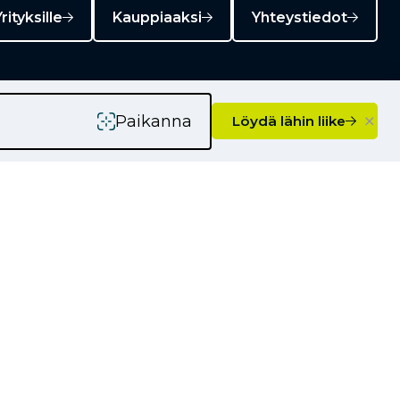
rityksille
Kauppiaaksi
Yhteystiedot
×
Paikanna
Löydä lähin liike
Ajankohtaista
Kampanjat
Uutiset
Vinkkejä autoilijoille