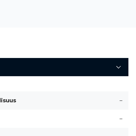
lisuus
–
–