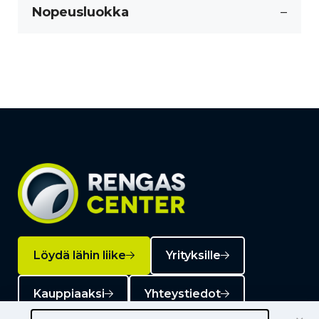
Nopeusluokka
–
Löydä lähin liike
Yrityksille
Kauppiaaksi
Yhteystiedot