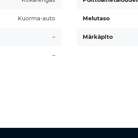
Kitkarengas
Polttoainetaloudel
Kuorma-auto
Melutaso
–
Märkäpito
–