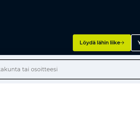
Löydä lähin liike
Y
Palvelut
on renkaat
Rengashotelli
on renkaat
Rengaspalvelut
ton renkaat
Rengasrikko ja paikkaus
örärenkaat
Rahoitus