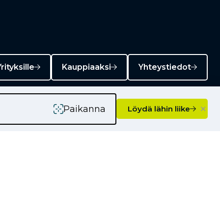
rityksille
Kauppiaaksi
Yhteystiedot
×
Paikanna
Löydä lähin liike
Ajankohtaista
Kampanjat
Uutiset
Vinkkejä autoilijoille