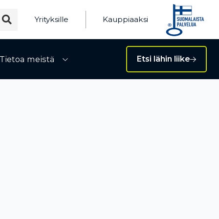
Yrityksille
Kauppiaaksi
Tietoa meistä
Etsi lähin liike
ivalikko
Avaa alivalikko