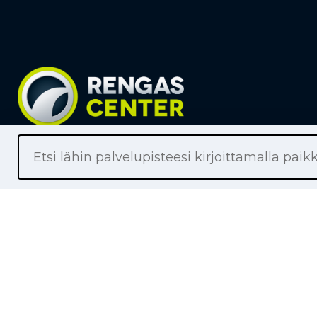
Liikkeet
Renkaat
Henkilöaut
Pakettiaut
Kuorma-au
Moottoripy