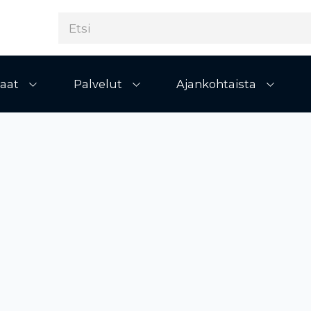
aat
Palvelut
Ajankohtaista
Avaa alivalikko
Avaa alivalikko
Avaa al