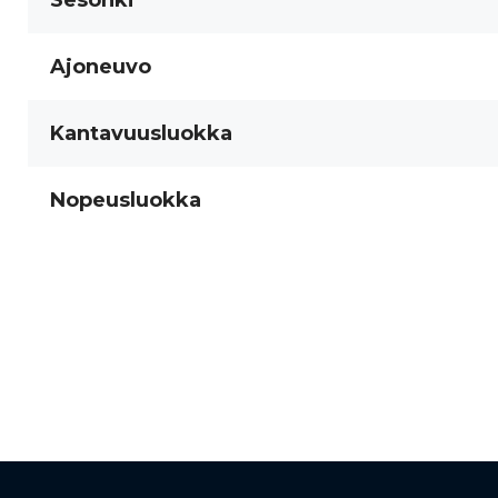
Sesonki
Ajoneuvo
Kantavuusluokka
Nopeusluokka