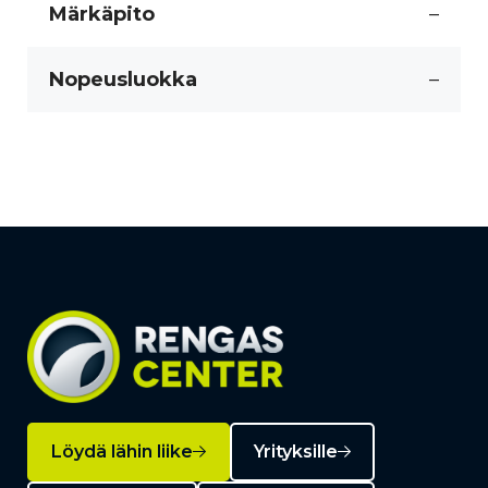
Märkäpito
–
Nopeusluokka
–
Löydä lähin liike
Yrityksille