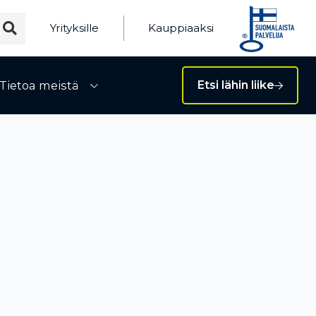
Yrityksille
Kauppiaaksi
Tietoa meistä
Etsi lähin liike
ivalikko
Avaa alivalikko