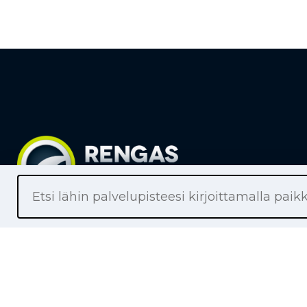
Liikkeet
Renkaat
Henkilöaut