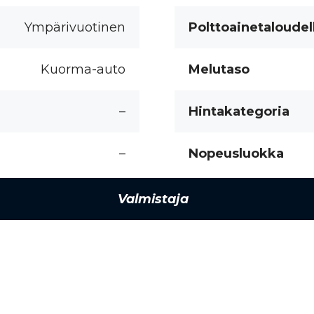
Ympärivuotinen
Polttoainetaloudel
Kuorma-auto
Melutaso
–
Hintakategoria
–
Nopeusluokka
Valmistaja