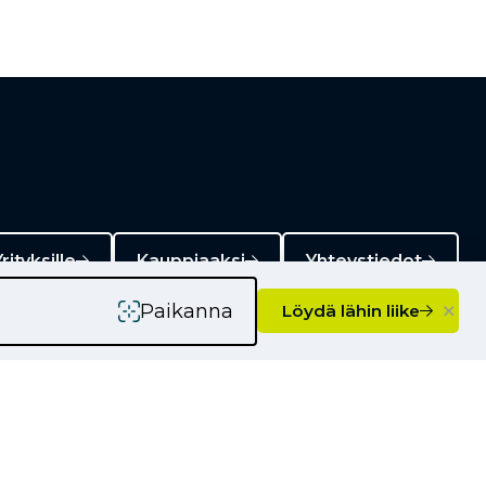
rityksille
Kauppiaaksi
Yhteystiedot
×
Paikanna
Löydä lähin liike
Ajankohtaista
Kampanjat