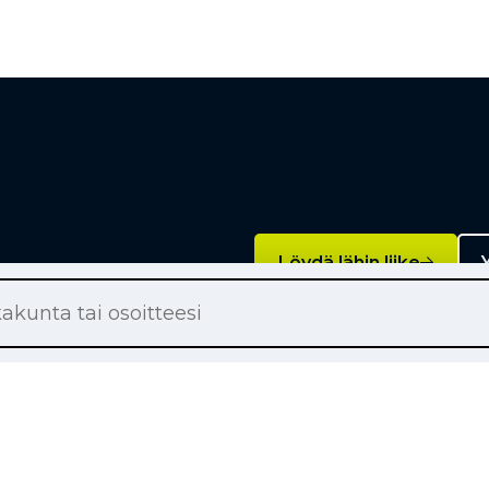
Löydä lähin liike
Y
Palvelut
on renkaat
Rengashotelli