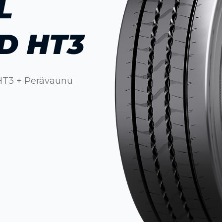
L
D HT3
 HT3 + Perävaunu