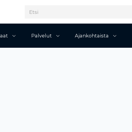
aat
Palvelut
Ajankohtaista
Avaa alivalikko
Avaa alivalikko
Avaa al