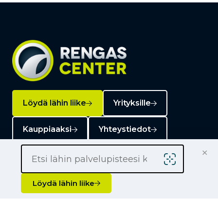
Löydä lähin liike
Yrityksille
Kauppiaaksi
Yhteystiedot
×
Löydä lähin liike
Liikkeet