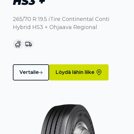
HS3 +
265/70 R 19.5 iTire Continental Conti
Hybrid HS3 + Ohjaava Regional
Vertaile
Löydä lähin liike